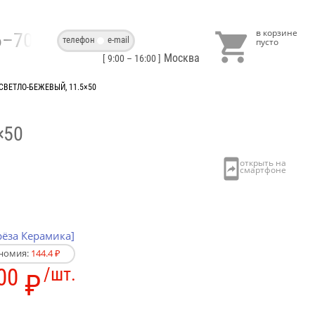

86–70–40
телефон
e-mail
Москва
[ 9:00 – 16:00 ]
СВЕТЛО-БЕЖЕВЫЙ, 11.5×50
×50
рёза Керамика]
номия:
144.4 ₽
00
/шт.
₽