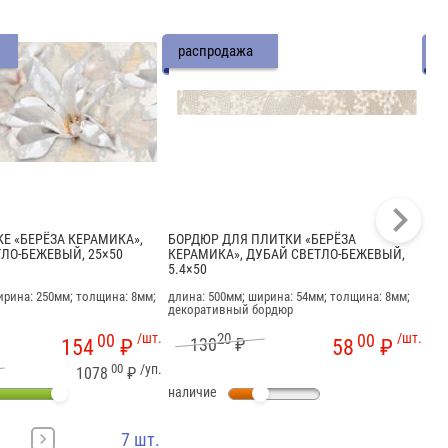
распродажа
р
КЕ «БЕРЁЗА КЕРАМИКА»,
БОРДЮР ДЛЯ ПЛИТКИ «БЕРЁЗА
НА
ТЛО-БЕЖЕВЫЙ, 25×50
КЕРАМИКА», ДУБАЙ СВЕТЛО-БЕЖЕВЫЙ,
CE
5.4×50
25
ирина: 250мм; толщина: 8мм;
длина: 500мм; ширина: 54мм; толщина: 8мм;
дли
декоративный бордюр
пли
00
/шт.
20
00
/шт.
130
₽
154
₽
58
₽
00
/уп.
1078
₽
наличие
на
7 шт.