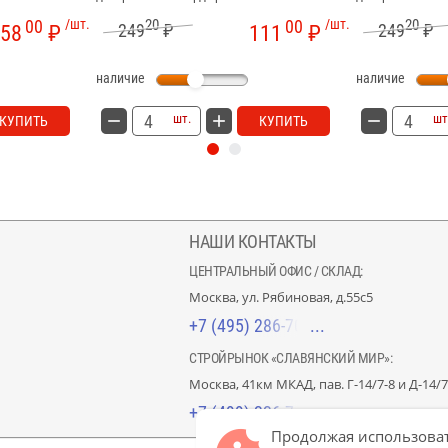
00
/шт.
20
00
/шт.
20
249
₽
249
₽
58
₽
111
₽
наличие
наличие
шт.
шт
КУПИТЬ
КУПИТЬ
НАШИ КОНТАКТЫ
ЦЕНТРАЛЬНЫЙ ОФИС / СКЛАД:
Москва, ул. Рябиновая, д.55с5
+7 (495) 286-70-40
СТРОЙРЫНОК «СЛАВЯНСКИЙ МИР»:
Москва, 41км МКАД, пав. Г-14/7-8 и Д-14/7
+7 (499) 226-74-18
Продолжая использоват