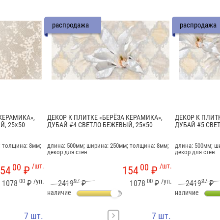
распродажа
распродажа
КЕРАМИКА»,
ДЕКОР К ПЛИТКЕ «БЕРЁЗА КЕРАМИКА»,
ДЕКОР К ПЛИТ
Й, 25×50
ДУБАЙ #4 СВЕТЛО-БЕЖЕВЫЙ, 25×50
ДУБАЙ #5 СВЕ
; толщина: 8мм;
длина: 500мм; ширина: 250мм; толщина: 8мм;
длина: 500мм; ш
декор для стен
декор для стен
00
/шт.
00
/шт.
54
₽
154
₽
00
/уп.
97
00
/уп.
97
1078
₽
2419
₽
1078
₽
2419
₽
наличие
наличие
7 шт.
7 шт.