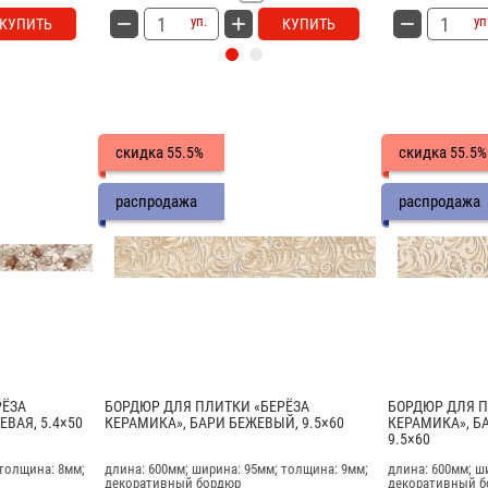
уп.
уп
КУПИТЬ
КУПИТЬ
скидка
скидка
55.5%
55.5%
распродажа
распродажа
РЁЗА
БОРДЮР ДЛЯ ПЛИТКИ «БЕРЁЗА
БОРДЮР ДЛЯ П
ВАЯ, 5.4×50
КЕРАМИКА», БАРИ БЕЖЕВЫЙ, 9.5×60
КЕРАМИКА», Б
9.5×60
 толщина: 8мм;
длина: 600мм; ширина: 95мм; толщина: 9мм;
длина: 600мм; ш
декоративный бордюр
декоративный 