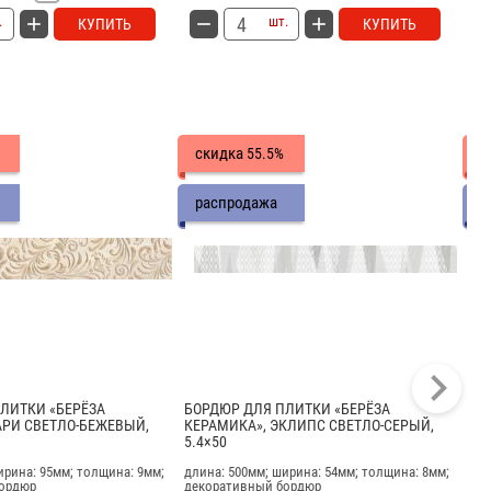
.
шт.
КУПИТЬ
КУПИТЬ
скидка
с
55.5%
распродажа
р
ЛИТКИ «БЕРЁЗА
БОРДЮР ДЛЯ ПЛИТКИ «БЕРЁЗА
БО
АРИ СВЕТЛО-БЕЖЕВЫЙ,
КЕРАМИКА», ЭКЛИПС СВЕТЛО-СЕРЫЙ,
КЕ
5.4×50
5.4
ирина: 95мм; толщина: 9мм;
длина: 500мм; ширина: 54мм; толщина: 8мм;
дли
бордюр
декоративный бордюр
дек