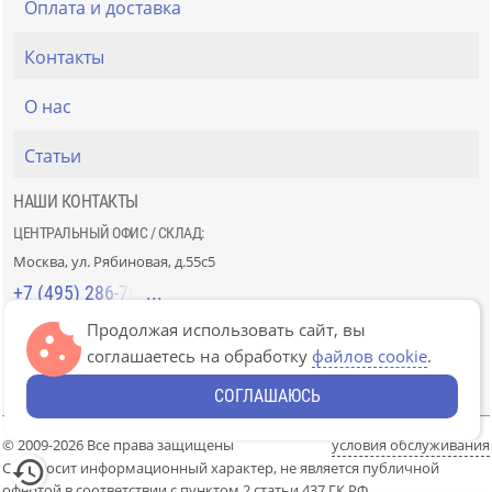
Оплата и доставка
Контакты
О нас
Статьи
НАШИ КОНТАКТЫ
ЦЕНТРАЛЬНЫЙ ОФИС / СКЛАД:
Москва, ул. Рябиновая, д.55с5
+7 (495) 286-70-40
Продолжая использовать сайт, вы
СТРОЙРЫНОК «СЛАВЯНСКИЙ МИР»:
соглашаетесь на обработку
файлов cookie
.
Москва, 41км МКАД, пав. Г-14/7-8 и Д-14/7-8
+7 (499) 226-74-18
СОГЛАШАЮСЬ
© 2009-2026 Все права защищены
условия обслуживания
Сайт носит информационный характер, не является публичной
офертой в соответствии с пунктом 2 статьи 437 ГК РФ.