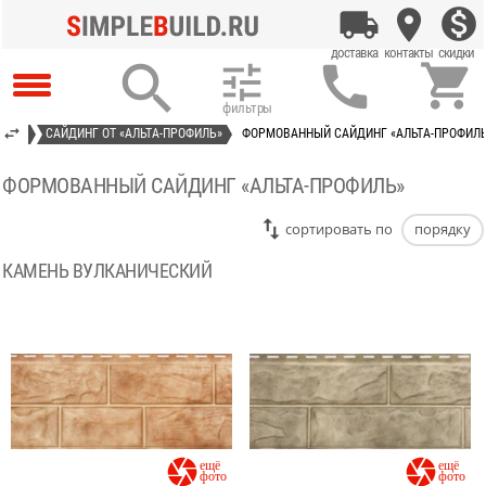




ДИНГ
САЙДИНГ ОТ «АЛЬТА-ПРОФИЛЬ»
ФОРМОВАННЫЙ САЙДИНГ «АЛЬТА-ПРОФИЛ
ФОРМОВАННЫЙ САЙДИНГ «АЛЬТА-ПРОФИЛЬ»
cортировать по
порядку
КАМЕНЬ ВУЛКАНИЧЕСКИЙ

