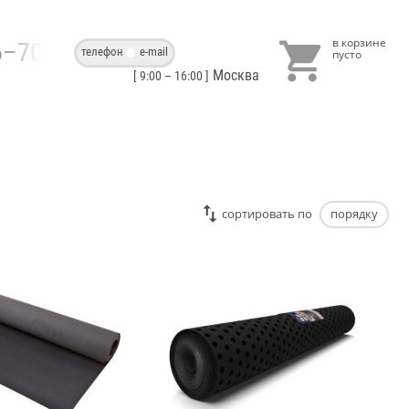

86–70–40
телефон
e-mail
Москва
[ 9:00 – 16:00 ]
cортировать по
порядку