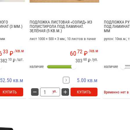
НОГО
ПОДЛОЖКА ЛИСТОВАЯ «СОЛИД» ИЗ
ПОДЛОЖКА РУЛ
НАТ (3 ММ.)
ПОЛИСТИРОЛА ПОД ЛАМИНАТ.
ПОД ЛАМИНАТ 
ЗЕЛЁНАЯ (5 КВ.М.)
ММ
3мм
лист 1000 × 500 × 3 мм.; 10 листов в пачке
рулон: 10кв.м.;
33
/кв.м
72
/кв.м
6
₽
60
₽
10
/шт.
60
/уп.
1382
₽
303
₽
наличие
наличие
52.50 кв.м
5.00 кв.м
уп.
КУПИТЬ
КУПИТЬ
Временно нет в