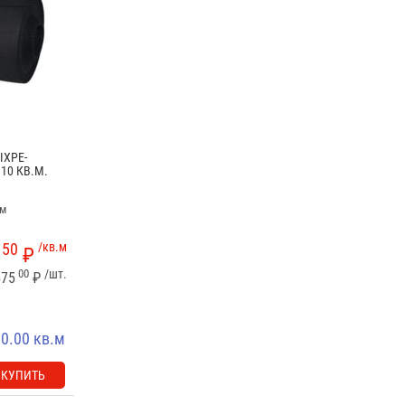
IXPE-
10 КВ.М.
мм
50
/кв.м
₽
00
/шт.
575
₽
0.00 кв.м
КУПИТЬ