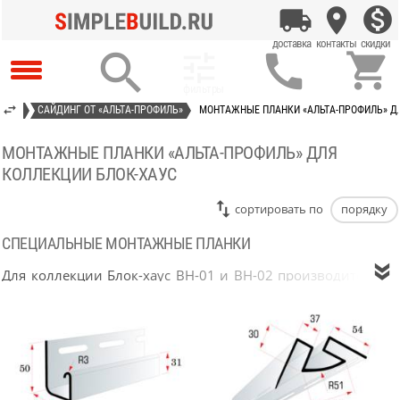




ДИНГ
САЙДИНГ ОТ «АЛЬТА-ПРОФИЛЬ»
МОНТАЖНЫЕ ПЛАНКИ «АЛЬТА-ПРОФИЛЬ» Д
МОНТАЖНЫЕ ПЛАНКИ «АЛЬТА-ПРОФИЛЬ» ДЛЯ
КОЛЛЕКЦИИ БЛОК-ХАУС
cортировать по
порядку
СПЕЦИАЛЬНЫЕ МОНТАЖНЫЕ ПЛАНКИ

Для коллекции Блок-хаус BH-01 и BH-02 производится ряд
специализированных планок: J-профиль, наружный и
внутренний углы, соединительный и околооконные
профили. От базовой фурнитуры производителя они
отличаются размерами пазов, поскольку толщина профиля
панелей этого сайдинга ощутимо больше.