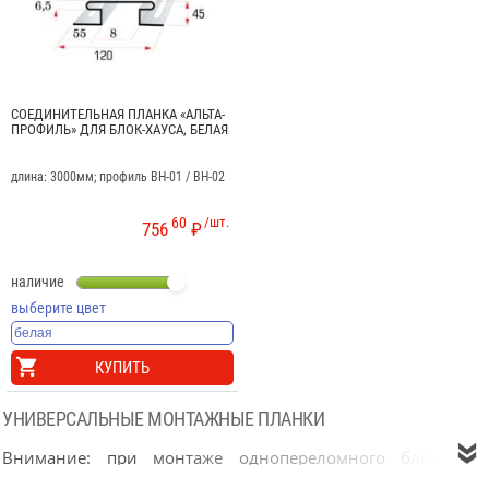
СОЕДИНИТЕЛЬНАЯ ПЛАНКА «АЛЬТА-
ПРОФИЛЬ» ДЛЯ БЛОК-ХАУСА, БЕЛАЯ
длина: 3000мм; профиль BH-01 / BH-02
60
/шт.
756
₽
наличие
выберите цвет
КУПИТЬ
УНИВЕРСАЛЬНЫЕ МОНТАЖНЫЕ ПЛАНКИ

Внимание: при монтаже однопереломного блок-хауса
(профиль BH-01) в качестве начального профиля