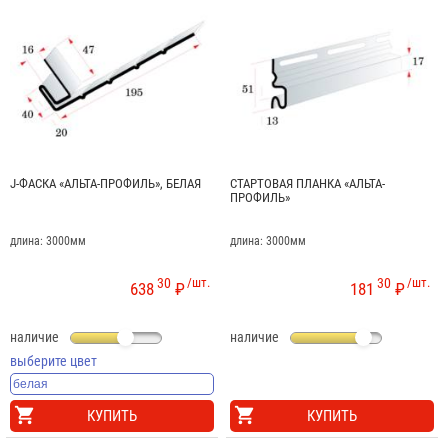
используется финишный (как бы абсурдно это ни звучало).
Это связано с особенностью конструкции замковой
системы у этого сайдинга – так называемый обратный
замок. Первый ряд двухпереломного блок-хауса (BH-02)
устанавливается, как обычно, на стартовый профиль.
Обратитесь к инструкции по монтажу для получения
подробностей.
J-ФАСКА «АЛЬТА-ПРОФИЛЬ», БЕЛАЯ
СТАРТОВАЯ ПЛАНКА «АЛЬТА-
ПРОФИЛЬ»
длина: 3000мм
длина: 3000мм
30
/шт.
30
/шт.
638
₽
181
₽
наличие
наличие
выберите цвет
КУПИТЬ
КУПИТЬ