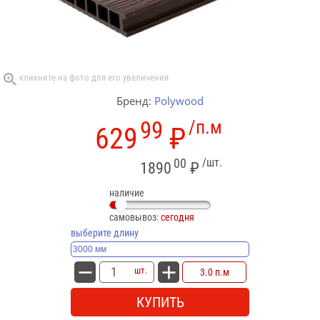
Бренд:
Polywood
99
/п.м
629
₽
00
/шт.
1890
₽
наличие
самовывоз:
сегодня
выберите длину
шт.
3.0 п.м
КУПИТЬ