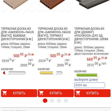
ТЕРРАСНАЯ ДОСКА ИЗ
ТЕРРАСНАЯ ДОСКА ИЗ
ТЕРРАСНАЯ ДОСКА ИЗ
ДПК «SAVEWOOD» FAGUS
ДПК «SAVEWOOD» FAGUS
ДПК (ДЕКИНГ)
[ФАГУС], БЕЖЕВАЯ
[ФАГУС], ТЕРРАКОТ
«POLYWOOD» ДУО 3Д,
ДВУХСТОРОННЯЯ [4 М.]
ДВУХСТОРОННЯЯ [4 М.]
ДВУХСТОРОННЯЯ. СЕРАЯ
[3 М.]
длина 4000мм; ширина:
длина 4000мм; ширина:
144мм; толщина: 28мм
144мм; толщина: 28мм
длина: 3000мм; ширина:
150мм; толщина: 28мм;
двухстороннее исполнение
00
/п.м
00
/п.м
500
₽
500
₽
99
/п.м
669
₽
75
/шт.
75
/шт.
2839
₽
2839
₽
00
/шт.
00
00
2010
₽
2000
₽
2000
₽
наличие
наличие
наличие
выберите длину
КУПИТЬ
КУПИТЬ
КУПИТЬ