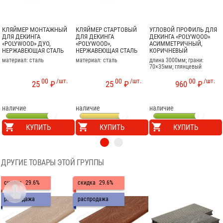
КЛЯЙМЕР МОНТАЖНЫЙ
КЛЯЙМЕР СТАРТОВЫЙ
УГЛОВОЙ ПРОФИЛЬ ДЛЯ
ДЛЯ ДЕКИНГА
ДЛЯ ДЕКИНГА
ДЕКИНГА «POLYWOOD»
«POLYWOOD» ДУО,
«POLYWOOD»,
АСИММЕТРИЧНЫЙ,
НЕРЖАВЕЮЩАЯ СТАЛЬ
НЕРЖАВЕЮЩАЯ СТАЛЬ
КОРИЧНЕВЫЙ
материал: сталь
материал: сталь
длина 3000мм; грани:
70×35мм; глянцевый
00
/шт.
00
/шт.
00
/шт.
25
₽
25
₽
960
₽
наличие
наличие
наличие
КУПИТЬ
КУПИТЬ
КУПИТЬ
ДРУГИЕ ТОВАРЫ ЭТОЙ ГРУППЫ
скидка
29.6%
скидка
29.6%

распродажа
распродажа