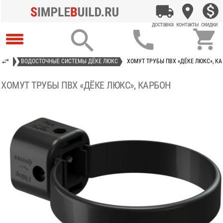



НАЖА
ВОДОСТОЧНЫЕ СИСТЕМЫ ДЁКЕ ЛЮКС
ХОМУТ ТРУБЫ ПВХ «ДЁКЕ ЛЮКС», К
ХОМУТ ТРУБЫ ПВХ «ДЁКЕ ЛЮКС», КАРБОН