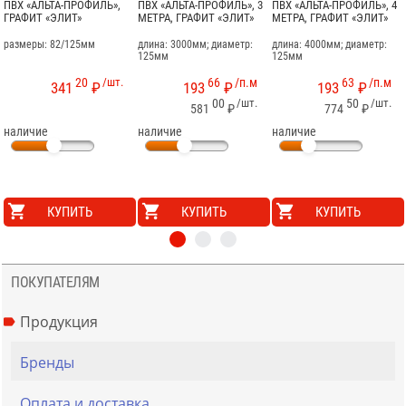
ПВХ «АЛЬТА-ПРОФИЛЬ»,
ПВХ «АЛЬТА-ПРОФИЛЬ», 3
ПВХ «АЛЬТА-ПРОФИЛЬ», 4
ГРАФИТ «ЭЛИТ»
МЕТРА, ГРАФИТ «ЭЛИТ»
МЕТРА, ГРАФИТ «ЭЛИТ»
размеры: 82/125мм
длина: 3000мм; диаметр:
длина: 4000мм; диаметр:
125мм
125мм
20
/шт.
66
/п.м
63
/п.м
341
₽
193
₽
193
₽
00
/шт.
50
/шт.
581
₽
774
₽
наличие
наличие
наличие
КУПИТЬ
КУПИТЬ
КУПИТЬ
ПОКУПАТЕЛЯМ
Продукция
Бренды
Оплата и доставка