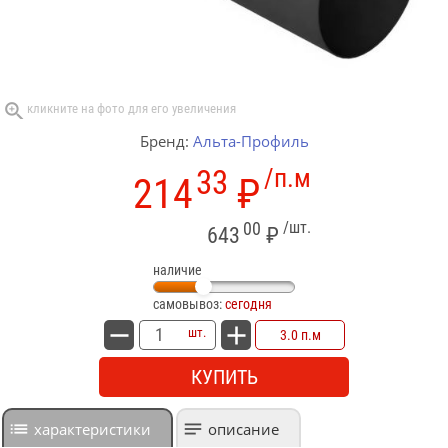
Бренд:
Альта-Профиль
33
/п.м
214
₽
00
/шт.
643
₽
наличие
самовывоз:
сегодня
шт.
3.0 п.м
КУПИТЬ
характеристики
описание