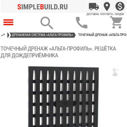



НАЖА
ДРЕНАЖНАЯ СИСТЕМА «АЛЬТА-ПРОФИЛЬ»
ТОЧЕЧНЫЙ ДРЕНАЖ «АЛЬТА-ПРО
ТОЧЕЧНЫЙ ДРЕНАЖ «АЛЬТА-ПРОФИЛЬ». РЕШЁТКА
ДЛЯ ДОЖДЕПРИЁМНИКА
