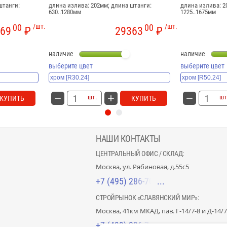
штанги:
длина излива: 202мм; длина штанги:
длина излива: 2
630..1280мм
1225..1675мм
00
/шт.
00
/шт.
69
₽
29363
₽
наличие
наличие
выберите цвет
выберите цвет
шт.
шт
КУПИТЬ
КУПИТЬ
НАШИ КОНТАКТЫ
ЦЕНТРАЛЬНЫЙ ОФИС / СКЛАД:
Москва, ул. Рябиновая, д.55с5
+7 (495) 286-70-40
СТРОЙРЫНОК «СЛАВЯНСКИЙ МИР»:
Москва, 41км МКАД, пав. Г-14/7-8 и Д-14/7
+7 (499) 226-74-18