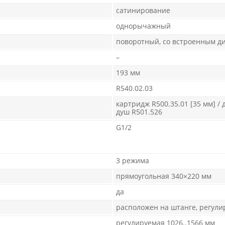
сатинирование
однорычажный
поворотный, со встроенным д
–
193 мм
R540.02.03
картридж R500.35.01 [35 мм] /
душ R501.526
G1/2
3 режима
прямоугольная 340×220 мм
да
расположен на штанге, регули
регулируемая 1026..1566 мм