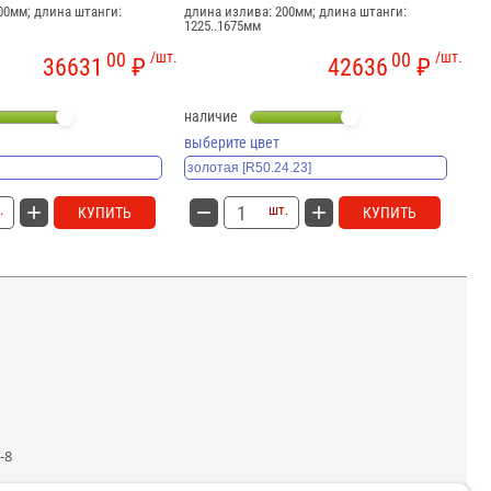
00мм; длина штанги:
длина излива: 200мм; длина штанги:
дли
1225..1675мм
108
00
/шт.
00
/шт.
36631
₽
42636
₽
наличие
на
выберите цвет
вы
.
шт.
КУПИТЬ
КУПИТЬ
-8