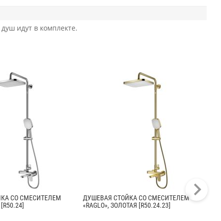
 душ идут в комплекте.
ЙКА СО СМЕСИТЕЛЕМ
ДУШЕВАЯ СТОЙКА СО СМЕСИТЕЛЕМ
ДУ
[R50.24]
«RAGLO», ЗОЛОТАЯ [R50.24.23]
«RA