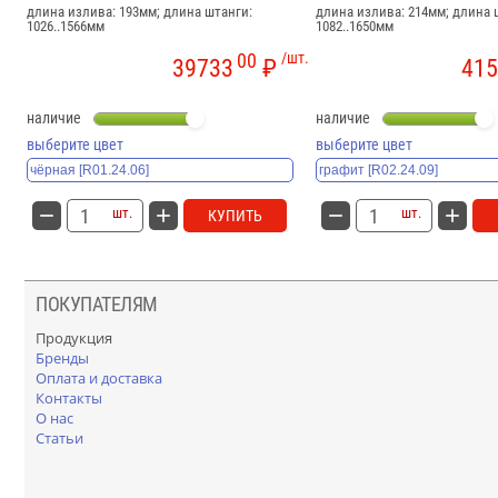
длина излива: 193мм; длина штанги:
длина излива: 214мм; длина 
1026..1566мм
1082..1650мм
00
/шт.
39733
₽
415
наличие
наличие
выберите цвет
выберите цвет
шт.
шт.
КУПИТЬ
ПОКУПАТЕЛЯМ
Продукция
Бренды
Оплата и доставка
Контакты
О нас
Статьи