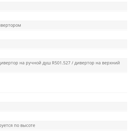
ивертором
 дивертор на ручной душ R501.527 / дивертор на верхний
руется по высоте