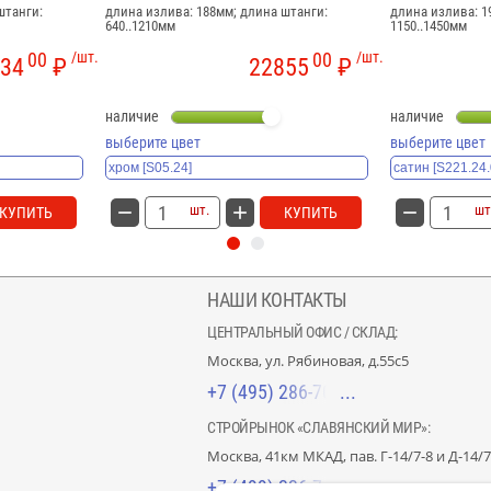
штанги:
длина излива: 188мм; длина штанги:
длина излива: 1
640..1210мм
1150..1450мм
00
/шт.
00
/шт.
34
₽
22855
₽
наличие
наличие
выберите цвет
выберите цвет
шт.
шт
КУПИТЬ
КУПИТЬ
НАШИ КОНТАКТЫ
ЦЕНТРАЛЬНЫЙ ОФИС / СКЛАД:
Москва, ул. Рябиновая, д.55с5
+7 (495) 286-70-40
СТРОЙРЫНОК «СЛАВЯНСКИЙ МИР»:
Москва, 41км МКАД, пав. Г-14/7-8 и Д-14/7
+7 (499) 226-74-18