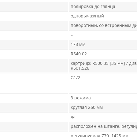
полировка до глянца
однорычажный
поворотный, со встроенным д
–
178 мм
R540.02
картридж R500.35 [35 мм] / ди
R501.526
G1/2
3 режима
круглая 260 мм
да
расположен на штанге, регули
регулируемая 770..1425 мм