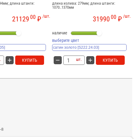
94мм; длина штанги:
длина излива: 279мм; длина штанги:
дли
1070..1370мм
113
00
/шт.
00
/шт.
21129
₽
31990
₽
наличие
са
до
выберите цвет
вы
.
шт.
КУПИТЬ
КУПИТЬ
-8