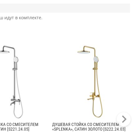
ш идут в комплекте.
ЙКА СО СМЕСИТЕЛЕМ
ДУШЕВАЯ СТОЙКА СО СМЕСИТЕЛЕМ
ДУ
ИН [S221.24.05]
«SPLENKA», САТИН ЗОЛОТО [S222.24.03]
«SP