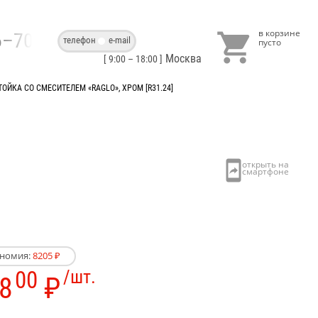

86–70–40
телефон
e-mail
Москва
[ 9:00 – 18:00 ]
ОЙКА СО СМЕСИТЕЛЕМ «RAGLO», ХРОМ [R31.24]
ономия:
8205 ₽
00
/шт.
8
₽