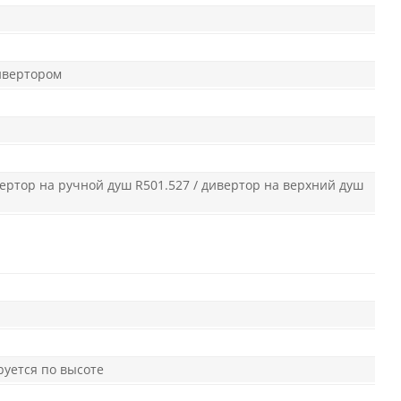
ивертором
вертор на ручной душ R501.527 / дивертор на верхний душ
руется по высоте