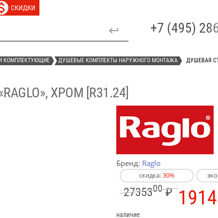
СКИДКИ
+7 (495) 2
И КОМПЛЕКТУЮЩИЕ
ДУШЕВЫЕ КОМПЛЕКТЫ НАРУЖНОГО МОНТАЖА
ДУШЕВАЯ СТ
AGLO», ХРОМ [R31.24]
Бренд:
Raglo
скидка:
30%
эк
00
27353
₽
1914
наличие