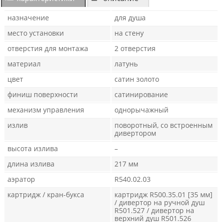
назначение
для душа
место установки
на стену
отверстия для монтажа
2 отверстия
материал
латунь
цвет
сатин золото
финиш поверхности
сатинирование
механизм управления
однорычажный
излив
поворотный, со встроенным
дивертором
высота излива
–
длина излива
217 мм
аэратор
R540.02.03
картридж / кран-букса
картридж R500.35.01 [35 мм]
/ дивертор на ручной душ
R501.527 / дивертор на
верхний душ R501.526