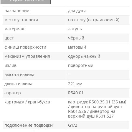
назначение
для душа
место установки
на стену [встраиваемый]
материал
латунь
цвет
чёрный
финиш поверхности
матовый
механизм управления
однорычажный
излив
поворотный
высота излива
–
длина излива
221 мм
аэратор
R540.01
картридж / кран-букса
картридж R500.35.01 [35 мм]
/ дивертор на ручной душ
R501.526 / дивертор на
верхний душ R501.527
подключение подводки
G1/2