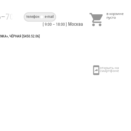

86–70–40
телефон
e-mail
Москва
[ 9:00 – 18:00 ]
KA», ЧЁРНАЯ [S450.52.06]