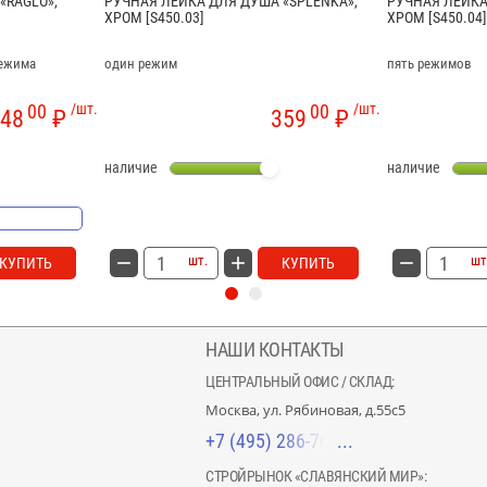
«RAGLO»,
РУЧНАЯ ЛЕЙКА ДЛЯ ДУША «SPLENKA»,
РУЧНАЯ ЛЕЙКА
ХРОМ [S450.03]
ХРОМ [S450.04]
режима
один режим
пять режимов
00
/шт.
00
/шт.
48
₽
359
₽
наличие
наличие
шт.
шт
КУПИТЬ
КУПИТЬ
НАШИ КОНТАКТЫ
ЦЕНТРАЛЬНЫЙ ОФИС / СКЛАД:
Москва, ул. Рябиновая, д.55с5
+7 (495) 286-70-40
СТРОЙРЫНОК «СЛАВЯНСКИЙ МИР»: