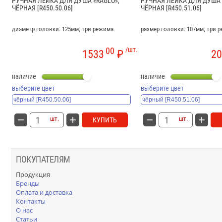
РУЧНАЯ ЛЕЙКА ДЛЯ ДУША «RAGLO»,
РУЧНАЯ ЛЕЙКА ДЛЯ ДУША 
ЧЁРНАЯ [R450.50.06]
ЧЁРНАЯ [R450.51.06]
диаметр головки: 125мм; три режима
размер головки: 107мм; три 
00
/шт.
1533
₽
20
наличие
наличие
выберите цвет
выберите цвет
шт.
шт.
КУПИТЬ
ПОКУПАТЕЛЯМ
Продукция
Бренды
Оплата и доставка
Контакты
О нас
Статьи