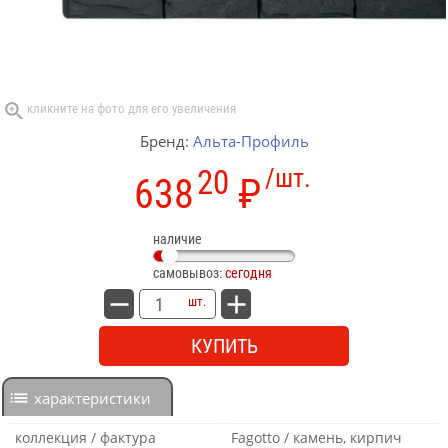
Бренд:
Альта-Профиль
20
/шт.
638
₽
наличие
самовывоз:
сегодня
шт.
КУПИТЬ
характеристики
коллекция / фактура
Fagotto / камень, кирпич