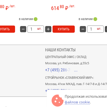
80
/шт.
80
/шт.
₽
614
₽
в наличии
в наличии
шт.
шт.
КУПИТЬ
КУПИТЬ
НАШИ КОНТАКТЫ
ЦЕНТРАЛЬНЫЙ ОФИС / СКЛАД:
Москва, ул. Рябиновая, д.55с5
+7 (495) 286-70-40
СТРОЙРЫНОК «СЛАВЯНСКИЙ МИР»:
Москва, 41км МКАД, пав. Г-14/7-8 и Д-14/7
+7 (499) 226-74-18
Продолжая использоват
файлов cookie
.