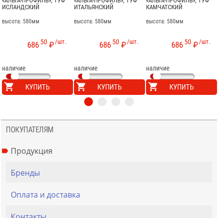
«АЛЬТА-ПРОФИЛЬ», ТУФ
«АЛЬТА-ПРОФИЛЬ», ТУФ
«АЛЬТА-ПРОФИЛЬ», ТУФ
ИСЛАНДСКИЙ
ИТАЛЬЯНСКИЙ
КАМЧАТСКИЙ
высота: 580мм
высота: 580мм
высота: 580мм
50
/шт.
50
/шт.
50
/шт.
686
₽
686
₽
686
₽
наличие
наличие
наличие
КУПИТЬ
КУПИТЬ
КУПИТЬ
ПОКУПАТЕЛЯМ
Продукция
Бренды
Оплата и доставка
Контакты