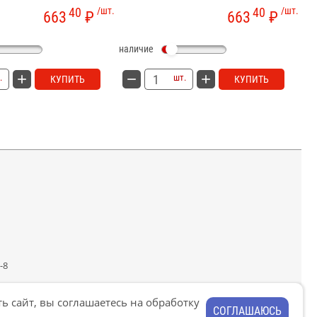
40
/шт.
40
/шт.
663
₽
663
₽
наличие
на
.
шт.
КУПИТЬ
КУПИТЬ
-8
ь сайт, вы соглашаетесь на обработку
СОГЛАШАЮСЬ