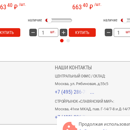
40
/шт.
40
/шт.
63
₽
663
₽
наличие
наличие
шт.
шт
КУПИТЬ
КУПИТЬ
НАШИ КОНТАКТЫ
ЦЕНТРАЛЬНЫЙ ОФИС / СКЛАД:
Москва, ул. Рябиновая, д.55с5
+7 (495) 286-70-40
СТРОЙРЫНОК «СЛАВЯНСКИЙ МИР»:
Москва, 41км МКАД, пав. Г-14/7-8 и Д-14/7
+7 (499) 226-74-18
Продолжая использоват