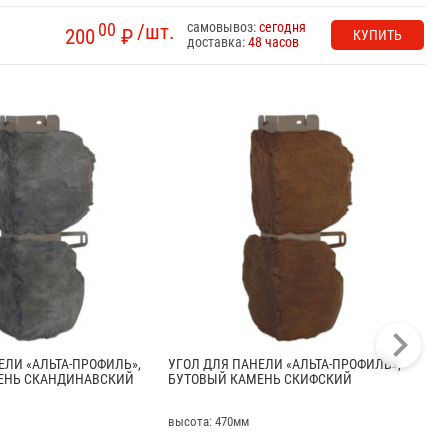
самовывоз:
сегодня
00
/шт.
200
₽
КУПИТЬ
доставка:
48 часов
ЕЛИ «АЛЬТА-ПРОФИЛЬ»,
УГОЛ ДЛЯ ПАНЕЛИ «АЛЬТА-ПРОФИЛЬ»,
ФА
ЕНЬ СКАНДИНАВСКИЙ
БУТОВЫЙ КАМЕНЬ СКИФСКИЙ
БУ
высота: 470мм
дли