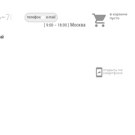

86–70–40
телефон
e-mail
Москва
[ 9:00 – 18:00 ]
ИЙ