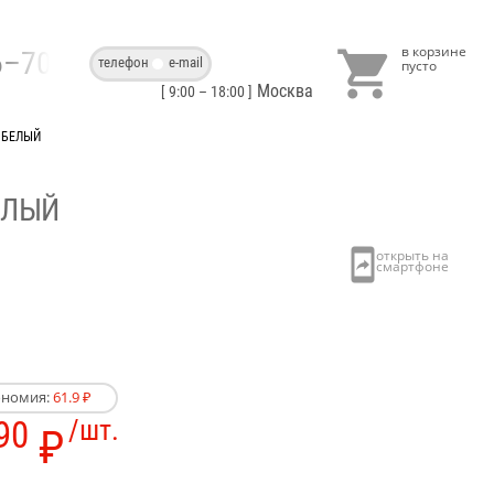

86–70–40
телефон
e-mail
Москва
[ 9:00 – 18:00 ]
 БЕЛЫЙ
ЕЛЫЙ
ономия:
61.9 ₽
90
/шт.
₽