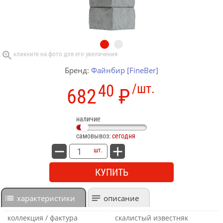
Бренд:
Файнбир [FineBer]
40
/шт.
682
₽
наличие
самовывоз:
сегодня
шт.
КУПИТЬ
характеристики
описание
коллекция / фактура
скалистый известняк