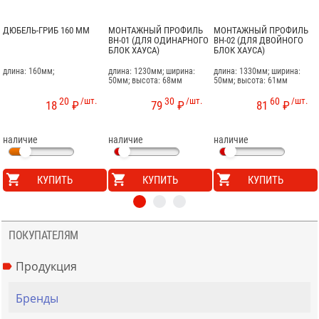
ДЮБЕЛЬ-ГРИБ 160 ММ
МОНТАЖНЫЙ ПРОФИЛЬ
МОНТАЖНЫЙ ПРОФИЛЬ
BH-01 (ДЛЯ ОДИНАРНОГО
BH-02 (ДЛЯ ДВОЙНОГО
БЛОК ХАУСА)
БЛОК ХАУСА)
длина: 160мм;
длина: 1230мм; ширина:
длина: 1330мм; ширина:
50мм; высота: 68мм
50мм; высота: 61мм
20
/шт.
30
/шт.
60
/шт.
18
₽
79
₽
81
₽
наличие
наличие
наличие
КУПИТЬ
КУПИТЬ
КУПИТЬ
ПОКУПАТЕЛЯМ
Продукция
Бренды