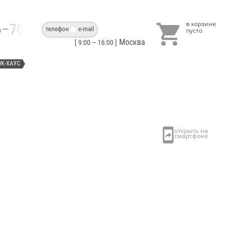

86–70–40
телефон
e-mail
Москва
[ 9:00 – 16:00 ]
ОК-ХАУС