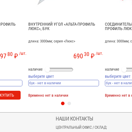
ПРОФИЛЬ
ВНУТРЕННИЙ УГОЛ «АЛЬТА-ПРОФИЛЬ
СОЕДИНИТЕЛЬН
ЛЮКС», БУК
ПРОФИЛЬ ЛЮКС
длина: 3000мм; серия «Люкс»
длина: 3000мм; 
80
/шт.
30
/шт.
97
₽
690
₽
наличие
наличие
выберите цвет
выберите цвет
КУПИТЬ
Временно нет в наличии
Временно нет в
НАШИ КОНТАКТЫ
ЦЕНТРАЛЬНЫЙ ОФИС / СКЛАД: