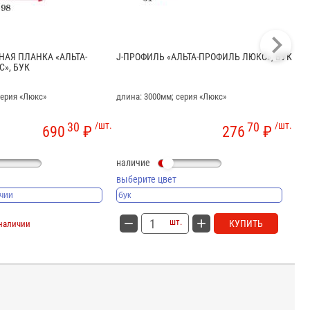
АЯ ПЛАНКА «АЛЬТА-
J-ПРОФИЛЬ «АЛЬТА-ПРОФИЛЬ ЛЮКС», БУК
ОК
», БУК
ХА
серия «Люкс»
длина: 3000мм; серия «Люкс»
дли
30
/шт.
70
/шт.
690
₽
276
₽
наличие
на
выберите цвет
вы
шт.
КУПИТЬ
 наличии