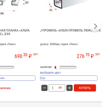
АЯ ПЛАНКА «АЛЬТА-
J-ПРОФИЛЬ «АЛЬТА-ПРОФИЛЬ ЛЮКС», БУК
ОК
», БУК
ХА
серия «Люкс»
длина: 3000мм; серия «Люкс»
дли
30
/шт.
70
/шт.
690
₽
276
₽
наличие
на
выберите цвет
вы
шт.
КУПИТЬ
 наличии