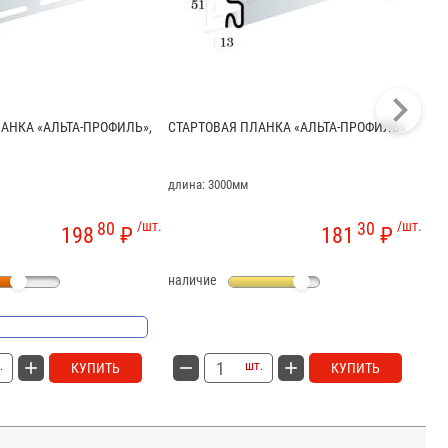
НКА «АЛЬТА-ПРОФИЛЬ»,
СТАРТОВАЯ ПЛАНКА «АЛЬТА-ПРОФИЛЬ»
ОК
ПР
длина: 3000мм
дли
80
/шт.
30
/шт.
198
₽
181
₽
наличие
на
.
шт.
КУПИТЬ
КУПИТЬ