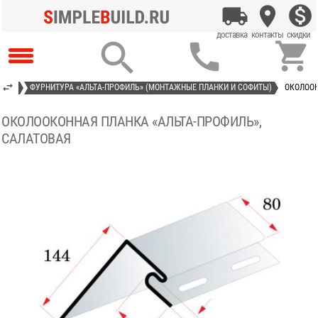



ИЛЬ»
ФУРНИТУРА «АЛЬТА-ПРОФИЛЬ» (МОНТАЖНЫЕ ПЛАНКИ И СОФИТЫ)
ОКОЛООК
ОКОЛООКОННАЯ ПЛАНКА «АЛЬТА-ПРОФИЛЬ»,
САЛАТОВАЯ