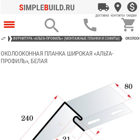



ИЛЬ»
ФУРНИТУРА «АЛЬТА-ПРОФИЛЬ» (МОНТАЖНЫЕ ПЛАНКИ И СОФИТЫ)
ОКОЛООК
ОКОЛООКОННАЯ ПЛАНКА ШИРОКАЯ «АЛЬТА-
ПРОФИЛЬ», БЕЛАЯ