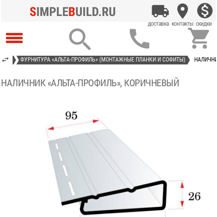



ИЛЬ»
ФУРНИТУРА «АЛЬТА-ПРОФИЛЬ» (МОНТАЖНЫЕ ПЛАНКИ И СОФИТЫ)
НАЛИЧНИ
НАЛИЧНИК «АЛЬТА-ПРОФИЛЬ», КОРИЧНЕВЫЙ