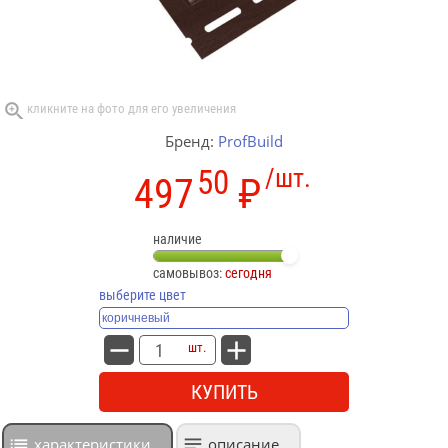
Бренд:
ProfBuild
50
/шт.
497
₽
наличие
самовывоз:
сегодня
выберите цвет
шт.
КУПИТЬ
характеристики
описание