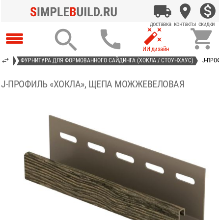




АСТ»
ФУРНИТУРА ДЛЯ ФОРМОВАННОГО САЙДИНГА (ХОКЛА / СТОУНХАУС)
J-ПРО
J-ПРОФИЛЬ «ХОКЛА», ЩЕПА МОЖЖЕВЕЛОВАЯ