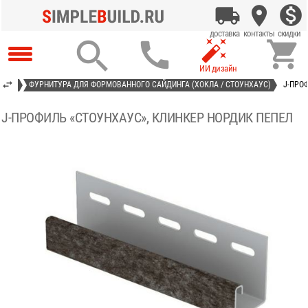




АСТ»
ФУРНИТУРА ДЛЯ ФОРМОВАННОГО САЙДИНГА (ХОКЛА / СТОУНХАУС)
J-ПРО
J-ПРОФИЛЬ «СТОУНХАУС», КЛИНКЕР НОРДИК ПЕПЕЛ