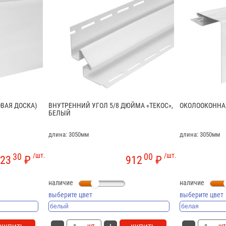
ОВАЯ ДОСКА)
ВНУТРЕННИЙ УГОЛ 5/8 ДЮЙМА «ТЕКОС»,
ОКОЛООКОННАЯ
БЕЛЫЙ
длина: 3050мм
длина: 3050мм
30
/шт.
00
/шт.
23
₽
912
₽
наличие
наличие
выберите цвет
выберите цвет
шт.
шт