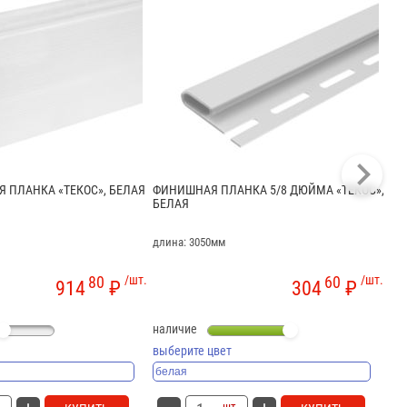
 ПЛАНКА «ТЕКОС», БЕЛАЯ
ФИНИШНАЯ ПЛАНКА 5/8 ДЮЙМА «ТЕКОС»,
СО
БЕЛАЯ
ПЕ
длина: 3050мм
дли
пер
80
/шт.
60
/шт.
914
₽
304
₽
наличие
на
выберите цвет
.
шт.