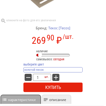
Бренд:
Текос [Tecos]
90
/шт.
269
₽
наличие
самовывоз:
сегодня
выберите цвет
шт.
КУПИТЬ
характеристики
описание