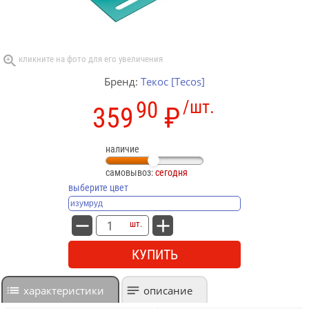
Бренд:
Текос [Tecos]
90
/шт.
359
₽
наличие
самовывоз:
сегодня
выберите цвет
шт.
КУПИТЬ
характеристики
описание