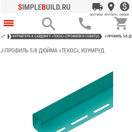



КОС»
ФУРНИТУРА К САЙДИНГУ «ТЕКОС» (ПРОФИЛИ И СОФИТЫ)
J-ПРОФИЛЬ 5/8 Д
J-ПРОФИЛЬ 5/8 ДЮЙМА «ТЕКОС», ИЗУМРУД