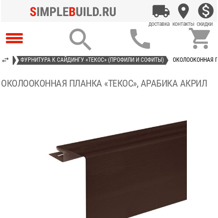



КОС»
ФУРНИТУРА К САЙДИНГУ «ТЕКОС» (ПРОФИЛИ И СОФИТЫ)
ОКОЛООКОННАЯ П
ОКОЛООКОННАЯ ПЛАНКА «ТЕКОС», АРАБИКА АКРИЛ