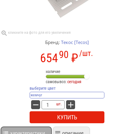
Бренд:
Текос [Tecos]
90
/шт.
654
₽
наличие
самовывоз:
сегодня
выберите цвет
шт.
КУПИТЬ
характеристики
описание