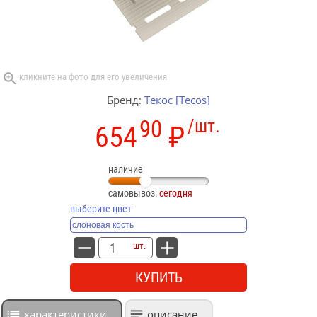
Бренд:
Текос [Tecos]
90
/шт.
654
₽
наличие
самовывоз:
сегодня
выберите цвет
шт.
КУПИТЬ
характеристики
описание