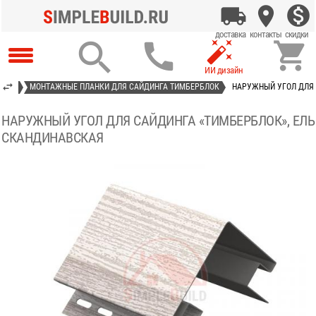




АСТ»
МОНТАЖНЫЕ ПЛАНКИ ДЛЯ САЙДИНГА ТИМБЕРБЛОК
НАРУЖНЫЙ УГОЛ ДЛЯ 
НАРУЖНЫЙ УГОЛ ДЛЯ САЙДИНГА «ТИМБЕРБЛОК», ЕЛЬ
СКАНДИНАВСКАЯ