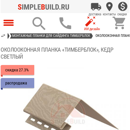




АСТ»
МОНТАЖНЫЕ ПЛАНКИ ДЛЯ САЙДИНГА ТИМБЕРБЛОК
ОКОЛООКОННАЯ ПЛАНК
ОКОЛООКОННАЯ ПЛАНКА «ТИМБЕРБЛОК», КЕДР
СВЕТЛЫЙ
скидка
27.3%
распродажа