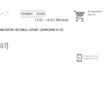

86–70–40
телефон
e-mail
Москва
[ 9:00 – 18:00 ]
ЕСИТЕЛЯ «SPLENKA», СЕРЫЙ / САТИН [S480.01.07]
07]