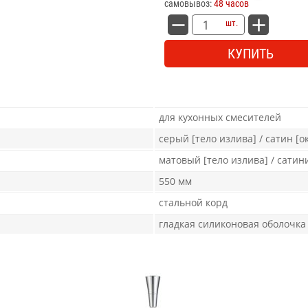
самовывоз:
48 часов
шт.
КУПИТЬ
для кухонных смесителей
серый [тело излива] / сатин [
матовый [тело излива] / сати
550 мм
стальной корд
гладкая силиконовая оболочка