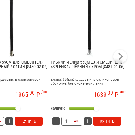
 55СМ ДЛЯ СМЕСИТЕЛЯ
ГИБКИЙ ИЗЛИВ 55СМ ДЛЯ СМЕСИТЕЛЯ
ГИ
РНЫЙ / САТИН [S480.02.06]
«SPLENKA», ЧЁРНЫЙ / ХРОМ [S481.01.06]
«SP
кордовый, в силиконовой
длина: 550мм; кордовый, в силиконовой
дли
оболочке; без оконечной лейки
обо
00
/шт.
00
/шт.
1965
₽
1639
₽
наличие
на
.
шт.
КУПИТЬ
КУПИТЬ