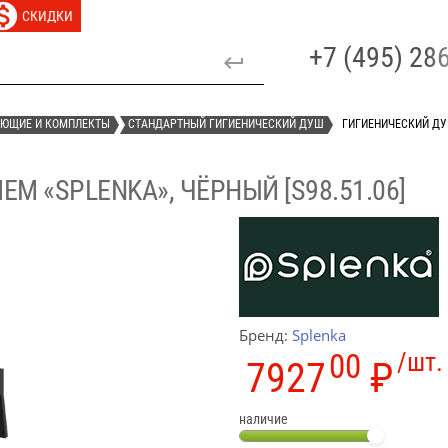
СКИДКИ
+7 (495) 2
УЮЩИЕ И КОМПЛЕКТЫ
СТАНДАРТНЫЙ ГИГИЕНИЧЕСКИЙ ДУШ
ГИГИЕНИЧЕСКИЙ ДУШ
 «SPLENKA», ЧЁРНЫЙ [S98.51.06]
Бренд:
Splenka
00
/шт.
7927
₽
наличие