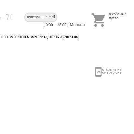

86–70–40
телефон
e-mail
Москва
[ 9:00 – 18:00 ]
 СО СМЕСИТЕЛЕМ «SPLENKA», ЧЁРНЫЙ [S98.51.06]