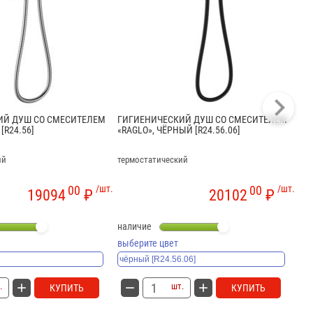
ИЙ ДУШ СО СМЕСИТЕЛЕМ
ГИГИЕНИЧЕСКИЙ ДУШ СО СМЕСИТЕЛЕМ
СМ
[R24.56]
«RAGLO», ЧЁРНЫЙ [R24.56.06]
ГИ
ХРО
ий
термостатический
выс
00
/шт.
00
/шт.
19094
₽
20102
₽
наличие
на
выберите цвет
вы
.
шт.
КУПИТЬ
КУПИТЬ