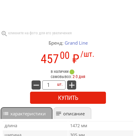
Бренд:
Grand Line
00
/шт.
457
₽
в наличии
самовывоз:
2-3 дня
шт.
КУПИТЬ
характеристики
описание
длина
1472 мм
ширина
305 мм