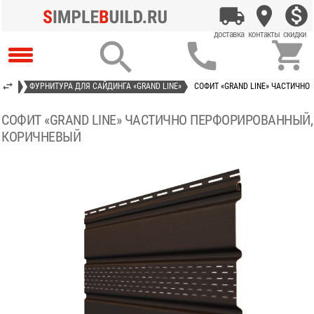



INE»
ФУРНИТУРА ДЛЯ САЙДИНГА «GRAND LINE»
СОФИТ «GRAND LINE» ЧАСТИЧН
СОФИТ «GRAND LINE» ЧАСТИЧНО ПЕРФОРИРОВАННЫЙ,
КОРИЧНЕВЫЙ