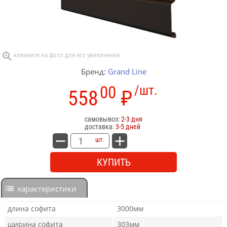
Бренд:
Grand Line
00
/шт.
558
₽
самовывоз:
2-3 дня
доставка:
3-5 дней
шт.
КУПИТЬ
характеристики
длина софита
3000мм
ширина софита
303мм