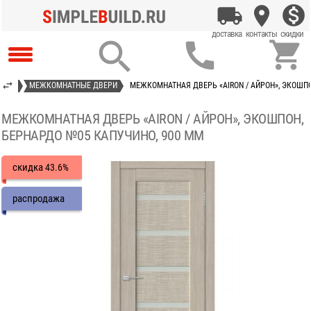



ОКНА
МЕЖКОМНАТНЫЕ ДВЕРИ
МЕЖКОМНАТНАЯ ДВЕРЬ «AIRON / АЙРОН», ЭКОШПО
МЕЖКОМНАТНАЯ ДВЕРЬ «AIRON / АЙРОН», ЭКОШПОН,
БЕРНАРДО №05 КАПУЧИНО, 900 ММ
скидка
43.6%
распродажа