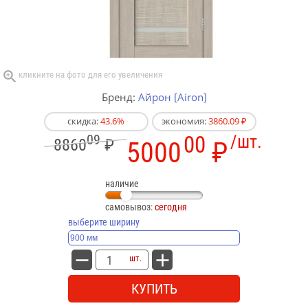
Бренд:
Айрон [Airon]
скидка:
43.6%
экономия:
3860.09 ₽
09
00
/шт.
8860
₽
5000
₽
наличие
самовывоз:
сегодня
выберите ширину
шт.
КУПИТЬ