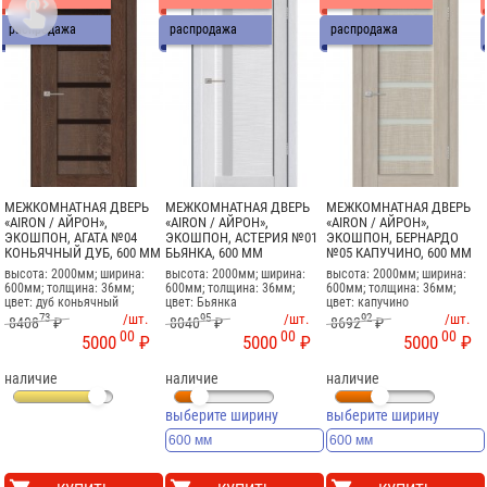

распродажа
распродажа
распродажа
МЕЖКОМНАТНАЯ ДВЕРЬ
МЕЖКОМНАТНАЯ ДВЕРЬ
МЕЖКОМНАТНАЯ ДВЕРЬ
«AIRON / АЙРОН»,
«AIRON / АЙРОН»,
«AIRON / АЙРОН»,
ЭКОШПОН, АГАТА №04
ЭКОШПОН, АСТЕРИЯ №01
ЭКОШПОН, БЕРНАРДО
КОНЬЯЧНЫЙ ДУБ, 600 ММ
БЬЯНКА, 600 ММ
№05 КАПУЧИНО, 600 ММ
высота: 2000мм; ширина:
высота: 2000мм; ширина:
высота: 2000мм; ширина:
600мм; толщина: 36мм;
600мм; толщина: 36мм;
600мм; толщина: 36мм;
цвет: дуб коньячный
цвет: Бьянка
цвет: капучино
73
/шт.
95
/шт.
92
/шт.
8408
₽
8040
₽
8692
₽
00
00
00
5000
₽
5000
₽
5000
₽
наличие
наличие
наличие
выберите ширину
выберите ширину