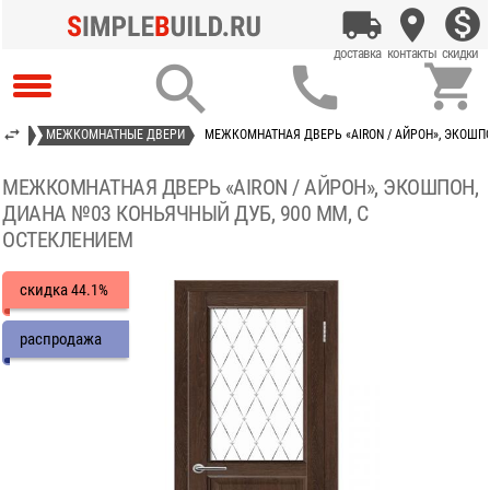



ОКНА
МЕЖКОМНАТНЫЕ ДВЕРИ
МЕЖКОМНАТНАЯ ДВЕРЬ «AIRON / АЙРОН», ЭКОШПО
МЕЖКОМНАТНАЯ ДВЕРЬ «AIRON / АЙРОН», ЭКОШПОН,
ДИАНА №03 КОНЬЯЧНЫЙ ДУБ, 900 ММ, С
ОСТЕКЛЕНИЕМ
скидка
44.1%
распродажа