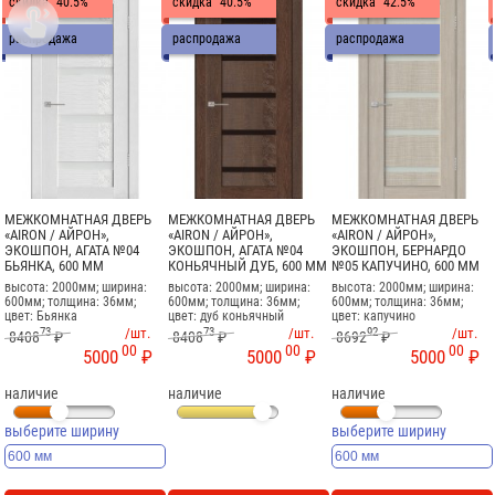
скидка
40.5%
скидка
40.5%
скидка
42.5%

распродажа
распродажа
распродажа
МЕЖКОМНАТНАЯ ДВЕРЬ
МЕЖКОМНАТНАЯ ДВЕРЬ
МЕЖКОМНАТНАЯ ДВЕРЬ
«AIRON / АЙРОН»,
«AIRON / АЙРОН»,
«AIRON / АЙРОН»,
ЭКОШПОН, АГАТА №04
ЭКОШПОН, АГАТА №04
ЭКОШПОН, БЕРНАРДО
БЬЯНКА, 600 ММ
КОНЬЯЧНЫЙ ДУБ, 600 ММ
№05 КАПУЧИНО, 600 ММ
высота: 2000мм; ширина:
высота: 2000мм; ширина:
высота: 2000мм; ширина:
600мм; толщина: 36мм;
600мм; толщина: 36мм;
600мм; толщина: 36мм;
цвет: Бьянка
цвет: дуб коньячный
цвет: капучино
73
/шт.
73
/шт.
92
/шт.
8408
₽
8408
₽
8692
₽
00
00
00
5000
₽
5000
₽
5000
₽
наличие
наличие
наличие
выберите ширину
выберите ширину