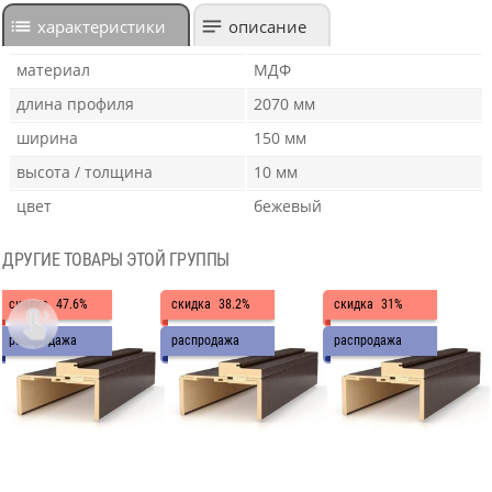
характеристики
описание
материал
МДФ
длина профиля
2070 мм
ширина
150 мм
высота / толщина
10 мм
цвет
бежевый
ДРУГИЕ ТОВАРЫ ЭТОЙ ГРУППЫ
скидка
47.6%
скидка
38.2%
скидка
31%

распродажа
распродажа
распродажа