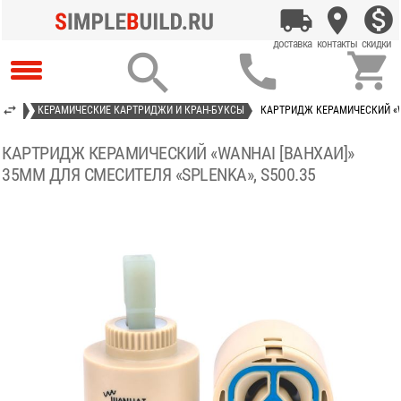



АСТИ
КЕРАМИЧЕСКИЕ КАРТРИДЖИ И КРАН-БУКСЫ
КАРТРИДЖ КЕРАМИЧЕСКИЙ «WA
КАРТРИДЖ КЕРАМИЧЕСКИЙ «WANHAI [ВАНХАИ]»
35ММ ДЛЯ СМЕСИТЕЛЯ «SPLENKA», S500.35