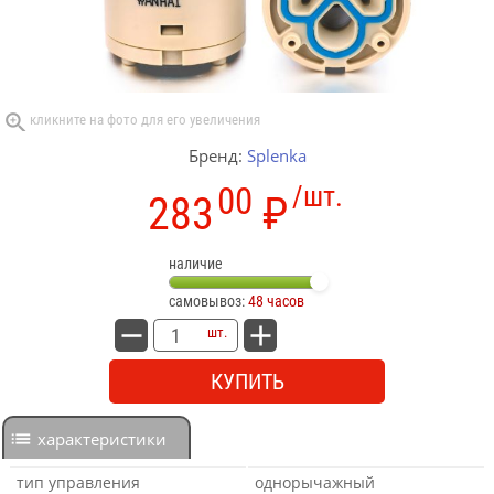
Бренд:
Splenka
00
/шт.
283
₽
наличие
самовывоз:
48 часов
шт.
КУПИТЬ
характеристики
тип управления
однорычажный