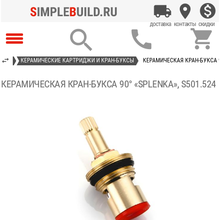



АСТИ
КЕРАМИЧЕСКИЕ КАРТРИДЖИ И КРАН-БУКСЫ
КЕРАМИЧЕСКАЯ КРАН-БУКСА 90
КЕРАМИЧЕСКАЯ КРАН-БУКСА 90° «SPLENKA», S501.524