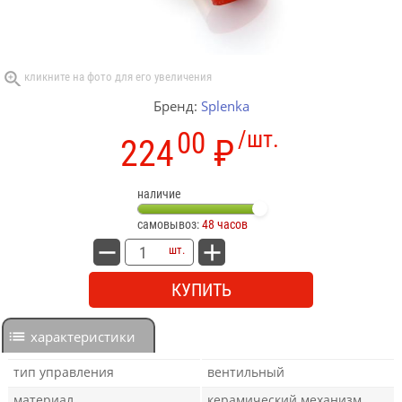
Бренд:
Splenka
00
/шт.
224
₽
наличие
самовывоз:
48 часов
шт.
КУПИТЬ
характеристики
тип управления
вентильный
материал
керамический механизм