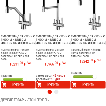
СМЕСИТЕЛЬ ДЛЯ КУХНИ С
СМЕСИТЕЛЬ ДЛЯ КУХНИ С
СМЕСИТЕЛЬ ДЛЯ КУХНИ С
ГИБКИМ ИЗЛИВОМ
ГИБКИМ ИЗЛИВОМ
ГИБКИМ ИЗЛИВОМ
«RAGLO», САТИН [R80.62.05]
«RAGLO», САТИН [R81.63.05]
«RAGLO», САТИН [R81.64.05]
высота излива: 195мм;
высота излива: 231мм;
кордовый излив чёрного
длина излива: 225мм;
длина излива: 227мм;
цвета; подключение
подключение питьевой
подключение питьевой
питьевой воды
воды
воды
00
/шт.
13242
₽
00
/шт.
00
/шт.
16231
₽
15966
₽
наличие
наличие
самовывоз:
48 часов
доставка:
2-3 дня
КУПИТЬ
КУПИТЬ
КУПИТЬ
ДРУГИЕ ТОВАРЫ ЭТОЙ ГРУППЫ