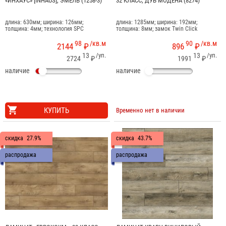
«ИНХАУС» [INHAUS], ЭМЕЛЬ (1258-3)
32 КЛАСС, ДУБ МОДЕНА (8274)
длина: 630мм; ширина: 126мм;
длина: 1285мм; ширина: 192мм;
толщина: 4мм; технология SPC
толщина: 8мм; замок Twin Click
98
/кв.м
90
/кв.м
2144
₽
896
₽
13
/уп.
13
/уп.
2724
₽
1991
₽
наличие
наличие
КУПИТЬ
Временно нет в наличии
скидка
27.9%
скидка
43.7%
распродажа
распродажа