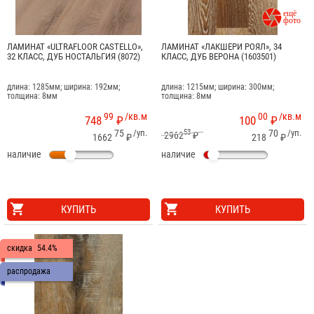

ЛАМИНАТ «ULTRAFLOOR CASTELLO»,
ЛАМИНАТ «ЛАКШЕРИ РОЯЛ», 34
32 КЛАСС, ДУБ НОСТАЛЬГИЯ (8072)
КЛАСС, ДУБ ВЕРОНА (1603501)
длина: 1285мм; ширина: 192мм;
длина: 1215мм; ширина: 300мм;
толщина: 8мм
толщина: 8мм
99
/кв.м
00
/кв.м
748
₽
100
₽
75
/уп.
53
70
/уп.
2962
₽
1662
₽
218
₽
наличие
наличие
КУПИТЬ
КУПИТЬ
скидка
54.4%
распродажа