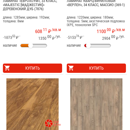
ЛАМИНАТ «ЕВРОХОУМ», 33 КЛАСС,
ЛАМИНАТ КВАРЦ-ВИНИЛОВЫЙ
«MAJESTIC [МАДЖЕСТИК]»
«ВЕРЛЕН», 34 КЛАСС, МАССИО (369-1)
ДЕРЕВЕНСКИЙ ДУБ (7876)
длина: 1285мм; ширина: 192мм;
длина: 1220мм; ширина: 180мм;
толщина: 8мм
толщина: 5мм; акустическая подложка
IXPE, технология SPC
11
/кв.м
00
/кв.м
608
₽
1100
₽
52
00
/уп.
74
00
/уп.
1873
₽
5153
₽
1350
₽
2904
₽
наличие
наличие
КУПИТЬ
КУПИТЬ
