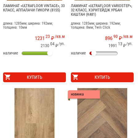
ЛАМИНАТ «ULTRAFLOOR VINTAGE», 33
ЛАМИНАТ «ULTRAFLOOR VARIOSTEP»,
КЛАСС, АППАЛАЧИ ГИКОРИ (8155)
32 КЛАСС, ХЭРИТЕЙДЖ УРБАН
КАШТАН (K481)
длина: 1285мм; ширина: 192мм;
длина: 1285мм; ширина: 192мм;
толщина: 10мм
толщина: 8мм; Twin Click
23
/кв.м
90
/кв.м
1231
₽
896
₽
04
/уп.
13
/уп.
2130
₽
1991
₽
наличие
наличие
КУПИТЬ
КУПИТЬ
новинка