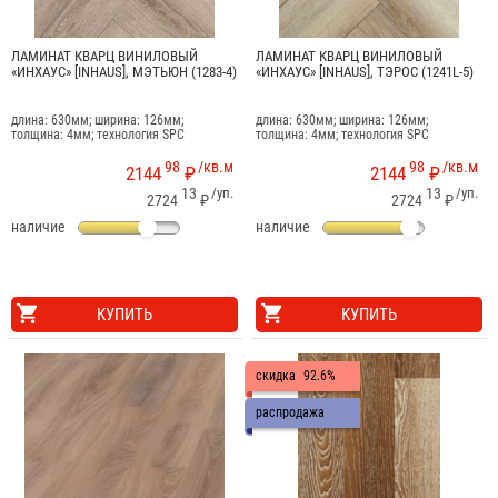
ЛАМИНАТ КВАРЦ ВИНИЛОВЫЙ
ЛАМИНАТ КВАРЦ ВИНИЛОВЫЙ
«ИНХАУС» [INHAUS], МЭТЬЮН (1283-4)
«ИНХАУС» [INHAUS], ТЭРОС (1241L-5)
длина: 630мм; ширина: 126мм;
длина: 630мм; ширина: 126мм;
толщина: 4мм; технология SPC
толщина: 4мм; технология SPC
98
/кв.м
98
/кв.м
2144
₽
2144
₽
13
/уп.
13
/уп.
2724
₽
2724
₽
наличие
наличие
КУПИТЬ
КУПИТЬ
скидка
92.6%
распродажа