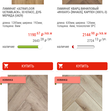
ЛАМИНАТ «ULTRAFLOOR
ЛАМИНАТ КВАРЦ ВИНИЛОВЫЙ
ULTRABLACK», 33 КЛАСС, ДУБ
«ИНХАУС» [INHAUS], КАРПЕН (3001L-3)
МЕРИДА (U629)
длина: 1285мм; ширина: 192мм;
длина: 630мм; ширина: 126мм;
толщина: 8мм
толщина: 4мм; технология SPC
67
/кв.м
98
/кв.м
1190
₽
2144
₽
28
/уп.
13
/уп.
2643
₽
2724
₽
наличие
наличие
КУПИТЬ
КУПИТЬ
новинка
новинка