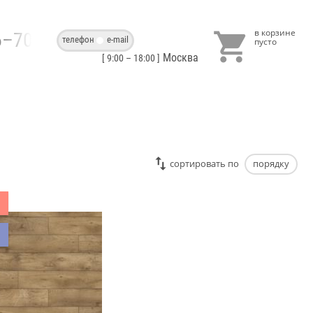

86–70–40
телефон
e-mail
Москва
[ 9:00 – 18:00 ]
cортировать по
порядку