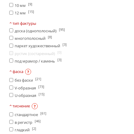
[9]
10 мм
[15]
12 мм
тип фактуры
[95]
доска (однополосный)
[8]
многополосный
[3]
паркет художественный
[0]
рустик (состаренный)
[3]
под мрамор / камень
фаска
?
[21]
без фаски
[73]
V-образная
[15]
U-образная
тиснение
?
[61]
стандартное
[46]
в регистр
[2]
гладкий