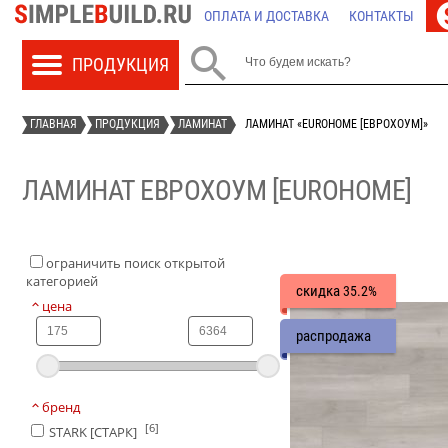
ОПЛАТА И ДОСТАВКА
КОНТАКТЫ

ГЛАВНАЯ
ПРОДУКЦИЯ
ЛАМИНАТ
ЛАМИНАТ «EUROHOME [ЕВРОХОУМ]»
ЛАМИНАТ ЕВРОХОУМ [EUROHOME]
ограничить поиск открытой
категорией
скидка
35.2%
цена
распродажа
бренд
[6]
STARK [СТАРК]