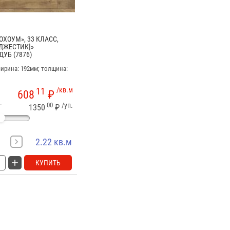
ХОУМ», 33 КЛАСС,
АДЖЕСТИК]»
УБ (7876)
ширина: 192мм; толщина:
11
/кв.м
608
₽
00
/уп.
1350
₽
2.22 кв.м
КУПИТЬ