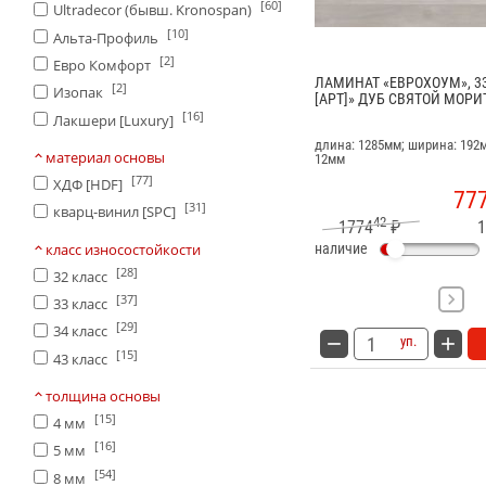
[60]
Ultradecor (бывш. Kronospan)
[10]
Альта-Профиль
[2]
Евро Комфорт
ЛАМИНАТ «ЕВРОХОУМ», 33
[2]
Изопак
[АРТ]» ДУБ СВЯТОЙ МОРИТ
[16]
Лакшери [Luxury]
длина: 1285мм; ширина: 192
материал основы
12мм
[77]
ХДФ [HDF]
77
[31]
кварц-винил [SPC]
42
1774
₽
1
класс износостойкости
наличие
[28]
32 класс
[37]
33 класс
[29]
34 класс
уп.
[15]
43 класс
толщина основы
[15]
4 мм
[16]
5 мм
[54]
8 мм