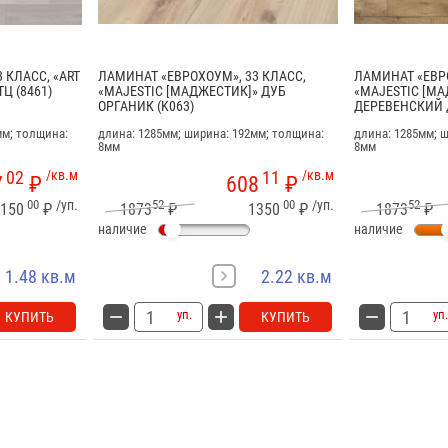
 КЛАСС, «ART
ЛАМИНАТ «ЕВРОХОУМ», 33 КЛАСС,
ЛАМИНАТ «ЕВРО
Ц (8461)
«MAJESTIC [МАДЖЕСТИК]» ДУБ
«MAJESTIC [М
ОРГАНИК (K063)
ДЕРЕВЕНСКИЙ Д
мм; толщина:
длина: 1285мм; ширина: 192мм; толщина:
длина: 1285мм; 
8мм
8мм
02
/кв.м
11
/кв.м
7
₽
608
₽
00
/уп.
52
00
/уп.
52
150
₽
1873
₽
1350
₽
1873
₽
наличие
наличие
1.48 кв.м
2.22 кв.м
уп.
уп.
КУПИТЬ
КУПИТЬ